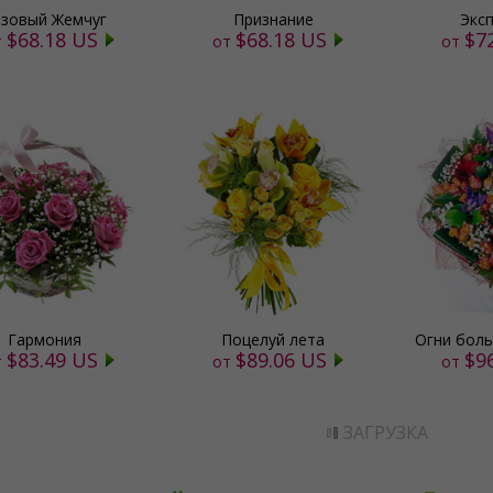
зовый Жемчуг
Признание
Экс
$68.18 US
$68.18 US
$7
т
от
от
Гармония
Поцелуй лета
Огни бол
$83.49 US
$89.06 US
$9
т
от
от
ЗАГРУЗКА