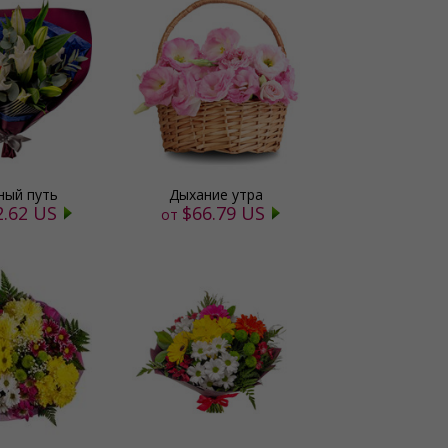
ный путь
Дыхание утра
2.62 US
$66.79 US
от