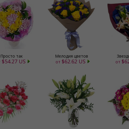
Просто так
Мелодия цветов
Звезд
$54.27 US
$62.62 US
$6
т
от
от