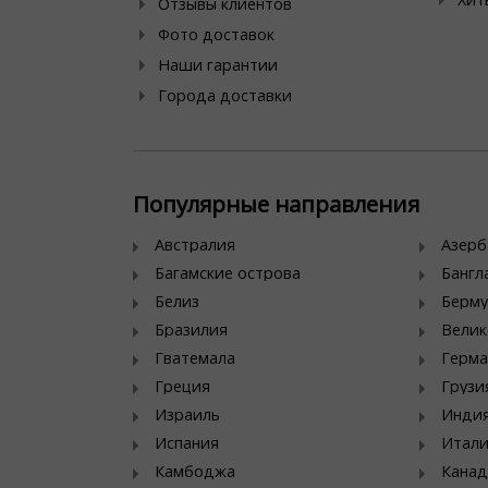
Отзывы клиентов
Фото доставок
Наши гарантии
Города доставки
Популярные направления
Австралия
Азер
Багамские острова
Банг
Белиз
Берму
Бразилия
Велик
Гватемала
Герма
Греция
Грузи
Израиль
Инди
Испания
Итал
Камбоджа
Канад