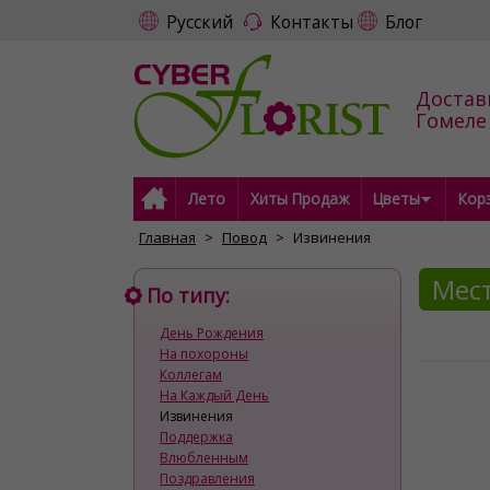
Русский
Контакты
Блог
Достав
Гомеле
Лето
Хиты Продаж
Цветы
Кор
Главная
Повод
Извинения
Мест
По типу:
День Рождения
На похороны
Коллегам
На Каждый День
Извинения
Поддержка
Влюбленным
Поздравления