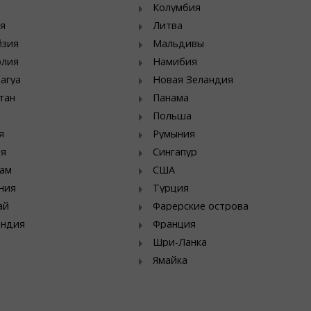
Колумбия
я
Литва
йзия
Мальдивы
олия
Намибия
агуа
Новая Зеландия
тан
Панама
Польша
я
Румыния
ия
Сингапур
ам
США
ния
Турция
ай
Фарерские острова
яндия
Франция
Шри-Ланка
Ямайка