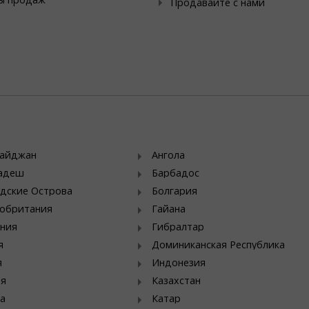
Продавайте с нами
байджан
Ангола
ладеш
Барбадос
дские Острова
Болгария
обритания
Гайана
ния
Гибралтар
я
Доминиканская Республика
я
Индонезия
ия
Казахстан
а
Катар