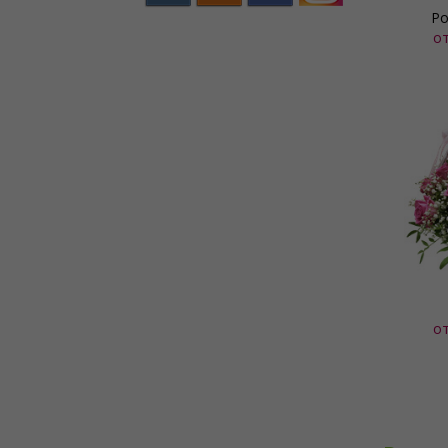
Ро
о
о