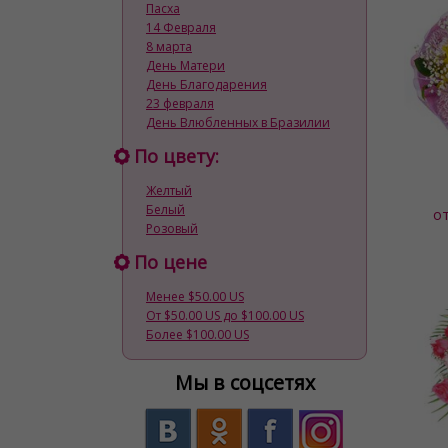
Пасха
14 Февраля
8 марта
День Матери
День Благодарения
23 февраля
День Влюбленных в Бразилии
По цвету:
Желтый
Белый
о
Розовый
По цене
Менее $50.00 US
От $50.00 US до $100.00 US
Более $100.00 US
Мы в соцсетях