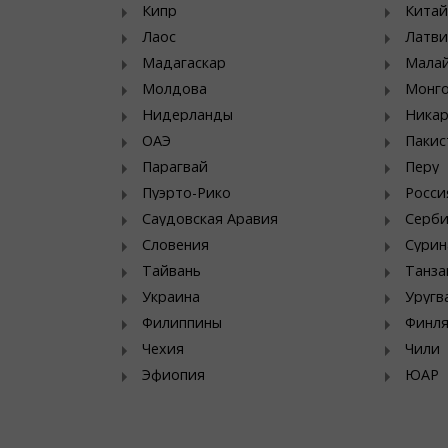
Кипр
Китай
Лаос
Латви
Мадагаскар
Мала
Молдова
Монг
Нидерланды
Никар
ОАЭ
Пакис
Парагвай
Перу
Пуэрто-Рико
Росси
Саудовская Аравия
Серб
Словения
Сурин
Тайвань
Танза
Украина
Уругв
Филиппины
Финл
Чехия
Чили
Эфиопия
ЮАР