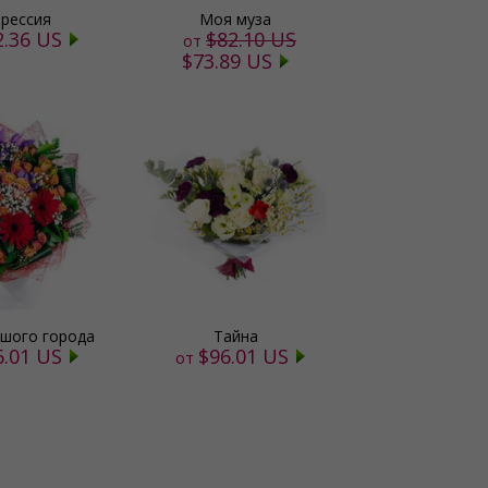
прессия
Моя муза
2.36 US
$82.10 US
от
$73.89 US
ьшого города
Тайна
6.01 US
$96.01 US
от