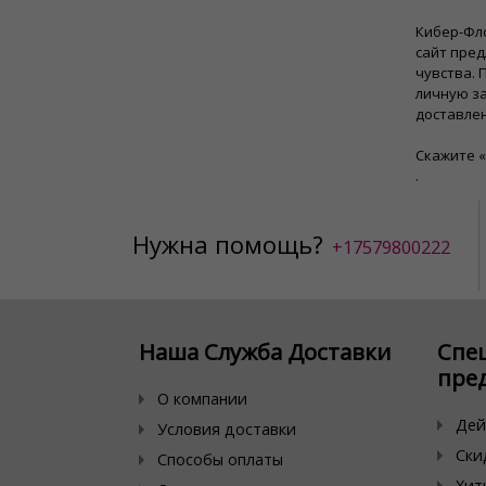
Кибер-Фл
сайт пре
чувства.
личную за
доставле
Скажите «
.
Нужна помощь?
+17579800222
Наша Служба Доставки
Спе
пре
О компании
Дей
Условия доставки
Ски
Способы оплаты
Хит